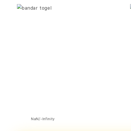
Open
media
6
in
modal
Open
of
NaN
/
-Infinity
media
8