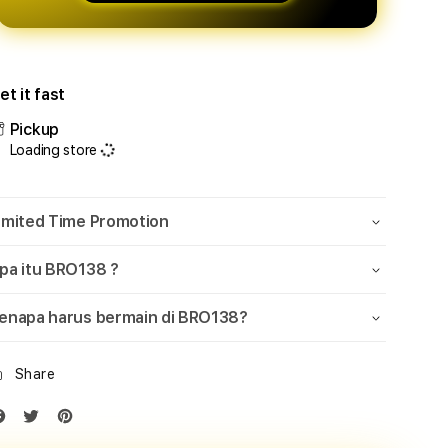
Ekspres
Ekspres
et it fast
Pickup
Loading store
imited Time Promotion
pa itu BRO138 ?
enapa harus bermain di BRO138?
Share