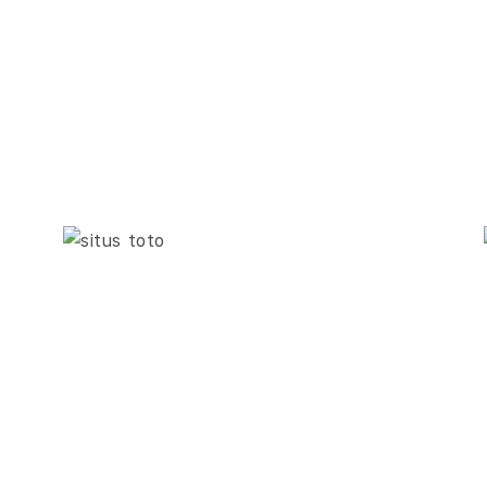
Open
media
1
in
modal