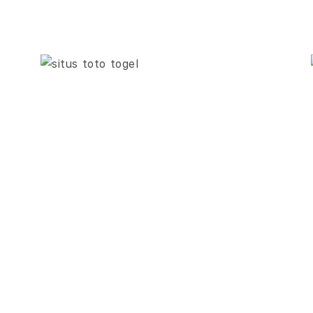
Open
media
4
in
modal