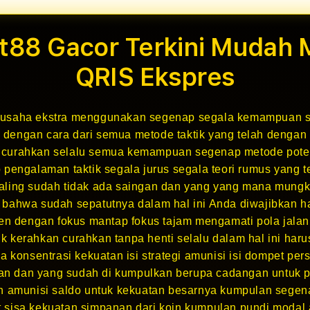
in
modal
t88 Gacor Terkini Mudah M
QRIS Ekspres
usaha ekstra menggunakan segenap segala kemampuan sel
a dengan cara dari semua metode taktik yang telah denga
gi curahkan selalu semua kemampuan segenap metode pote
engalaman taktik segala jurus segala teori rumus yang ter
aling sudah tidak ada saingan dan yang yang mana mungkin
 bahwa sudah sepatutnya dalam hal ini Anda diwajibkan ha
ten dengan fokus mantap fokus tajam mengamati pola jal
uk kerahkan curahkan tanpa henti selalu dalam hal ini h
 konsentrasi kekuatan isi strategi amunisi isi dompet per
dan dan yang sudah di kumpulkan berupa cadangan untuk 
 amunisi saldo untuk kekuatan besarnya kumpulan segena
t sisa kekuatan simpanan dari koin kumpulan pundi modal