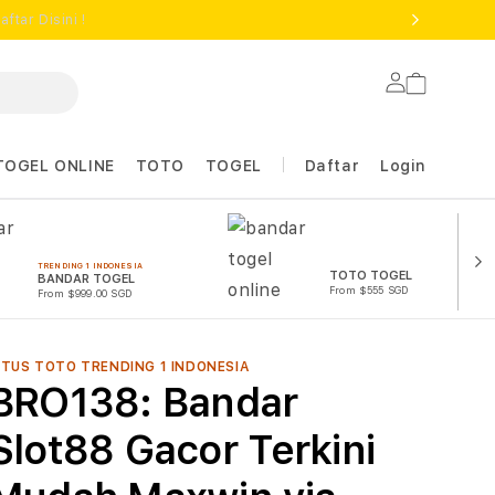
aftar Disini !
Log
Cart
in
TOGEL ONLINE
TOTO
TOGEL
Daftar
Login
TRENDING 1 INDONESIA
TOTO TOGEL
BANDAR TOGEL
From $555 SGD
From $999.00 SGD
ITUS TOTO TRENDING 1 INDONESIA
BRO138: Bandar
Slot88 Gacor Terkini