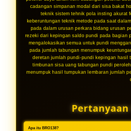
cadangan simpanan modal dari sisa bakat hoki 
teknik sistem tehnik pola insting akurat
keberuntungan teknik metode pada saat dalam
pada dalam urusan perkara bidang urusan 
rezeki dari kepingan saldo pundi pada bagi
mengalokasikan semua untuk pundi menggaru
pada jumlah tabungan menumpuk keuntungan 
deretan jumlah pundi-pundi kepingan hasil
timbunan sisa uang tabungan pundi perol
menumpuk hasil tumpukan lembaran jumlah per
Pertanyaan 
Apa itu BRO138?