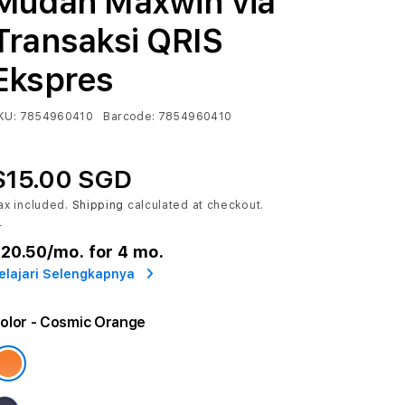
Mudah Maxwin via
Transaksi QRIS
Ekspres
KU:
7854960410
Barcode:
7854960410
$15.00 SGD
ax included.
Shipping
calculated at checkout.
r
20.50
/mo. for 4 mo.
elajari Selengkapnya
olor
- Cosmic Orange