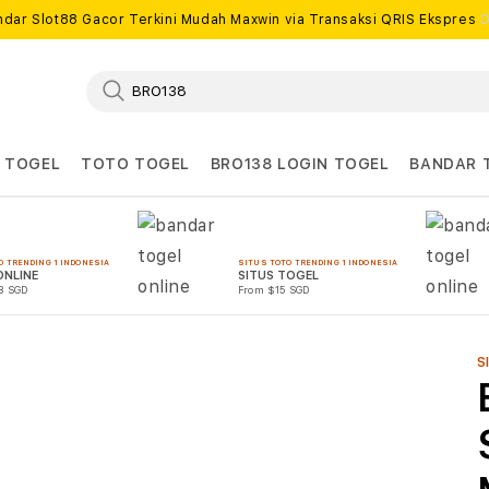
dar Slot88 Gacor Terkini Mudah Maxwin via Transaksi QRIS Ekspres
D
S TOGEL
TOTO TOGEL
BRO138 LOGIN TOGEL
BANDAR 
O TRENDING 1 INDONESIA
SITUS TOTO TRENDING 1 INDONESIA
ONLINE
SITUS TOGEL
8 SGD
From $15 SGD
S