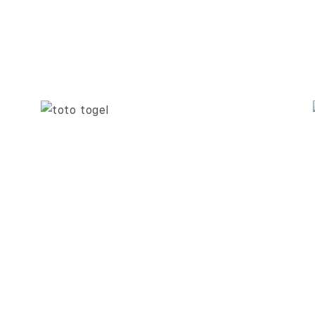
Open
media
2
in
modal